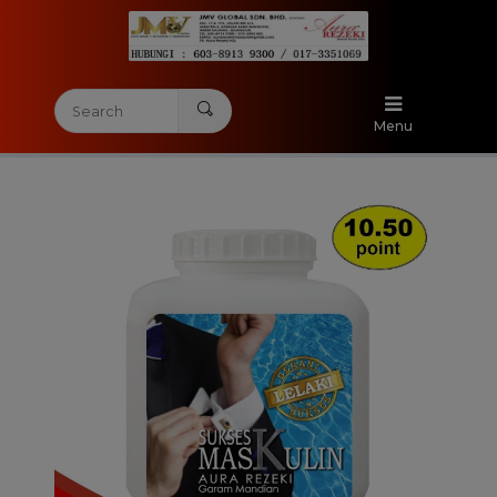
Home
Menu
Categories
Testimony
About Us