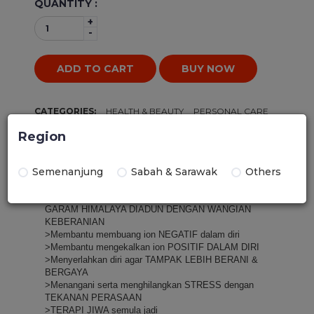
QUANTITY :
+
-
ADD TO CART
BUY NOW
CATEGORIES:
HEALTH & BEAUTY
PERSONAL CARE
BODY CARE
Region
Description
Details
Semenanjung
Sabah & Sarawak
Others
GARAM HIMALAYA DIADUN DENGAN WANGIAN 
KEBERANIAN
>Membantu membuang ion NEGATIF dalam diri
>Membantu mengekalkan ion POSITIF DALAM DIRI
>Menyerlahkan diri agar TAMPAK LEBIH BERANI & 
BERGAYA
>Menangani serta menghilangkan STRESS dengan 
TEKANAN PERASAAN
>TERAPI JIWA semula jadi