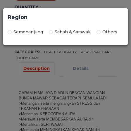
QUANTITY :
+
Region
-
Semenanjung
Sabah & Sarawak
Others
ADD TO CART
BUY NOW
CATEGORIES:
HEALTH & BEAUTY
PERSONAL CARE
BODY CARE
Description
Details
GARAM HIMALAYA DIADUN DENGAN WANGIAN 
BUNGA MAWAR SEBAGAI TERAPI SEMULAJADI
>Menangani serta menghilangkan STRESS dan 
TEKANAN PERASAAN
>Menampal KEBOCORAN AURA
>Merawat serta MEMBESARKAN AURA diri
>Menaikkan SERI WAJAH
>Membantu MENINGKATKAN KEYAKINAN diri