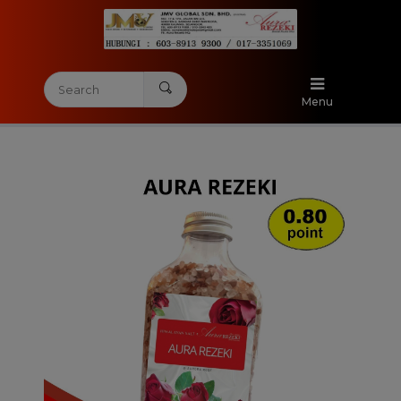
Home
Menu
Categories
Testimony
About Us